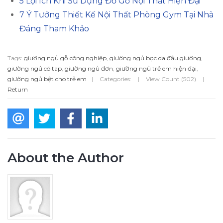
5 Lợi Ích Khi Sử Dụng Đồ Gỗ Nội Thất Hiện Đại
7 Ý Tưởng Thiết Kế Nội Thất Phòng Gym Tại Nhà
Đáng Tham Khảo
Tags:
giường ngủ gỗ công nghiệp
,
giường ngủ bọc da đầu giường
,
giường ngủ có tap
,
giường ngủ đơn
,
giường ngủ trẻ em hiện đại
,
giường ngủ bệt cho trẻ em
|
Categories:
|
View Count (502)
|
Return
About the Author