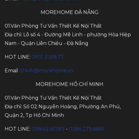
MOREHOME ĐÀ NẴNG
01.Văn Phòng Tư Vấn Thiết Kế Nội Thất
Điạ chỉ: Lô số 4 - Đường Mê Linh - phường Hòa Hiệp
Nam - Quận Liên Chiểu - Đà Nẵng
HOT LINE:
0931.31.88.77
Email
chinh@morehome.vn
MOREHOME HỒ CHÍ MINH
01.Văn Phòng Tư Vấn Thiết Kế Nội Thất
Điạ chỉ: Số 02 Nguyễn Hoàng, Phường An Phú,
Quận 2, Tp Hồ Chí Minh
HOT LINE:
098.63.56789
-
0286.279.6666