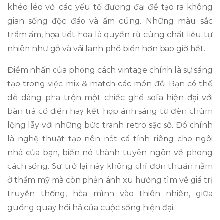
khéo léo với các yếu tố đương đại để tạo ra không
gian sống độc đáo và ấm cúng. Những màu sắc
trầm ấm, họa tiết hoa lá quyến rũ cùng chất liệu tự
nhiên như gỗ và vải lanh phổ biến hơn bao giờ hết.
Điểm nhấn của phong cách vintage chính là sự sáng
tạo trong việc mix & match các món đồ. Bạn có thể
dễ dàng pha trộn một chiếc ghế sofa hiện đại với
bàn trà cổ điển hay kết hợp ánh sáng từ đèn chùm
lộng lẫy với những bức tranh retro sặc sỡ. Đó chính
là nghệ thuật tạo nên nét cá tính riêng cho ngôi
nhà của bạn, biến nó thành tuyên ngôn về phong
cách sống. Sự trở lại này không chỉ đơn thuần nằm
ở thẩm mỹ mà còn phản ánh xu hướng tìm về giá trị
truyền thống, hòa mình vào thiên nhiên, giữa
guồng quay hối hả của cuộc sống hiện đại.