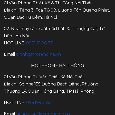
01.Văn Phòng Thiết Kế & Thi Công Nội Thất
Điạ chỉ: Tầng 3, Tòa T6-08, Đường Tôn Quang Phiệt,
Quận Bắc Từ Liêm, Hà Nội
02: Nhà máy sản xuất nội thất: Xã Thượng Cát, Từ
Liêm, Hà Nội..
HOT LINE:
0931.31.88.77
Email
chinh@morehome.vn
MOREHOME HẢI PHÒNG
01.Văn Phòng Tư Vấn Thiết Kế Nội Thất
Điạ chỉ: Số nhà 155 Đường Bạch Đằng, Phường
Thượng Lý, Quận Hồng Bàng, TP Hải Phòng
HOT LINE:
096.1993.555
Email
hoangson@morehome.vn