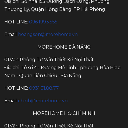
Điạ chỉ: Số nhà 155 Đường Bạch Đằng, Phường
Thượng Lý, Quận Hồng Bàng, TP Hải Phòng
HOT LINE:
096.1993.555
Email
hoangson@morehome.vn
MOREHOME ĐÀ NẴNG
01.Văn Phòng Tư Vấn Thiết Kế Nội Thất
Điạ chỉ: Lô số 4 - Đường Mê Linh - phường Hòa Hiệp
Nam - Quận Liên Chiểu - Đà Nẵng
HOT LINE:
0931.31.88.77
Email
chinh@morehome.vn
MOREHOME HỒ CHÍ MINH
01.Văn Phòng Tư Vấn Thiết Kế Nội Thất