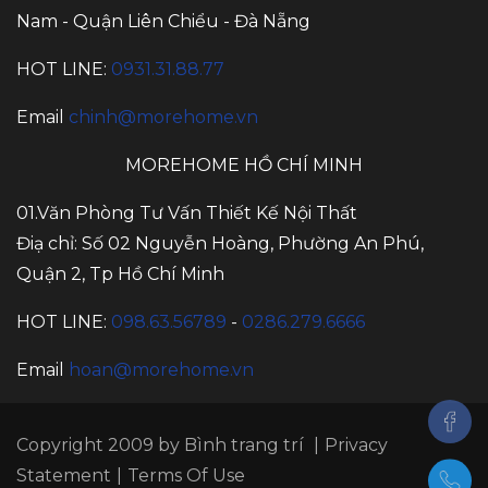
Nam - Quận Liên Chiểu - Đà Nẵng
HOT LINE:
0931.31.88.77
Email
chinh@morehome.vn
MOREHOME HỒ CHÍ MINH
01.Văn Phòng Tư Vấn Thiết Kế Nội Thất
Điạ chỉ: Số 02 Nguyễn Hoàng, Phường An Phú,
Quận 2, Tp Hồ Chí Minh
HOT LINE:
098.63.56789
-
0286.279.6666
Email
hoan@morehome.vn
Copyright 2009 by
Bình trang trí
|
Privacy
Statement
|
Terms Of Use