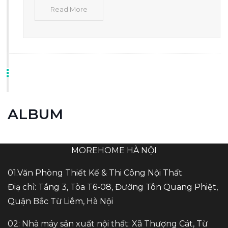
Read More
ALBUM
MOREHOME HÀ NỘI
01.Văn Phòng Thiết Kế & Thi Công Nội Thất
Điạ chỉ: Tầng 3, Tòa T6-08, Đường Tôn Quang Phiệt,
Quận Bắc Từ Liêm, Hà Nội
02: Nhà máy sản xuất nội thất: Xã Thượng Cát, Từ