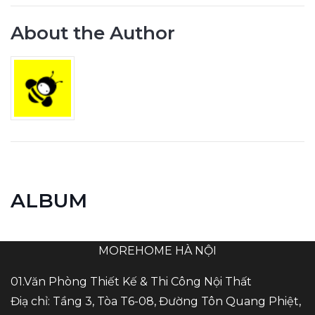
About the Author
ALBUM
MOREHOME HÀ NỘI
01.Văn Phòng Thiết Kế & Thi Công Nội Thất
Điạ chỉ: Tầng 3, Tòa T6-08, Đường Tôn Quang Phiệt,