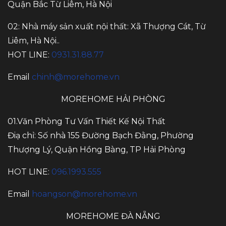
Quận Bắc Từ Liêm, Hà Nội
02: Nhà máy sản xuất nội thất: Xã Thượng Cát, Từ
Liêm, Hà Nội..
HOT LINE:
0931.31.88.77
Email
chinh@morehome.vn
MOREHOME HẢI PHÒNG
01.Văn Phòng Tư Vấn Thiết Kế Nội Thất
Điạ chỉ: Số nhà 155 Đường Bạch Đằng, Phường
Thượng Lý, Quận Hồng Bàng, TP Hải Phòng
HOT LINE:
096.1993.555
Email
hoangson@morehome.vn
MOREHOME ĐÀ NẴNG