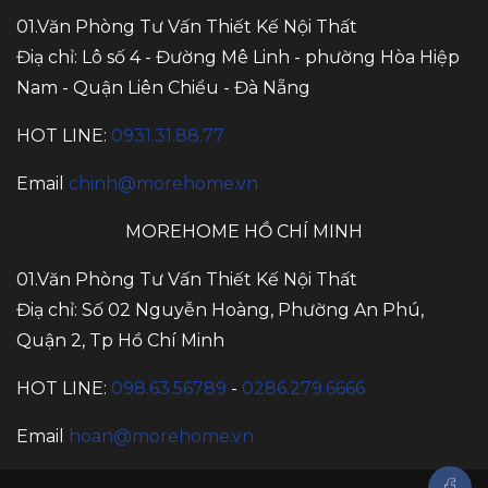
01.Văn Phòng Tư Vấn Thiết Kế Nội Thất
Điạ chỉ: Lô số 4 - Đường Mê Linh - phường Hòa Hiệp
Nam - Quận Liên Chiểu - Đà Nẵng
HOT LINE:
0931.31.88.77
Email
chinh@morehome.vn
MOREHOME HỒ CHÍ MINH
01.Văn Phòng Tư Vấn Thiết Kế Nội Thất
Điạ chỉ: Số 02 Nguyễn Hoàng, Phường An Phú,
Quận 2, Tp Hồ Chí Minh
HOT LINE:
098.63.56789
-
0286.279.6666
Email
hoan@morehome.vn